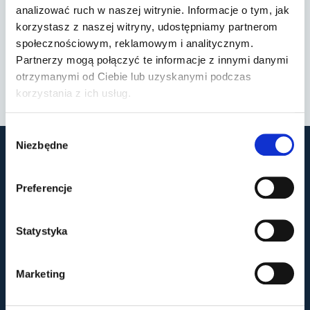
Nie czekaj z problemami wzroku. Umów się na bezpłatną
analizować ruch w naszej witrynie. Informacje o tym, jak
konsultację lub skorzystaj z szybkiej klasyfikacji, aby poznać
korzystasz z naszej witryny, udostępniamy partnerom
najlepsze opcje leczenia
społecznościowym, reklamowym i analitycznym.
Partnerzy mogą połączyć te informacje z innymi danymi
otrzymanymi od Ciebie lub uzyskanymi podczas
Bezpłatna
Szybka
korzystania z ich usług.
konsultacja
kwalifikacja
Wybór
Niezbędne
zgody
Preferencje
Statystyka
Marketing
Dla pacjenta
Dokumentacja medyczna