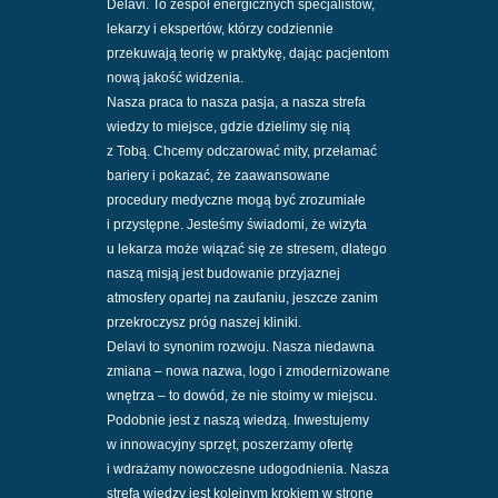
Delavi. To zespół energicznych specjalistów,
lekarzy i ekspertów, którzy codziennie
przekuwają teorię w praktykę, dając pacjentom
nową jakość widzenia.
Nasza praca to nasza pasja, a nasza strefa
wiedzy to miejsce, gdzie dzielimy się nią
z Tobą. Chcemy odczarować mity, przełamać
bariery i pokazać, że zaawansowane
procedury medyczne mogą być zrozumiałe
i przystępne. Jesteśmy świadomi, że wizyta
u lekarza może wiązać się ze stresem, dlatego
naszą misją jest budowanie przyjaznej
atmosfery opartej na zaufaniu, jeszcze zanim
przekroczysz próg naszej kliniki.
Delavi to synonim rozwoju. Nasza niedawna
zmiana – nowa nazwa, logo i zmodernizowane
wnętrza – to dowód, że nie stoimy w miejscu.
Podobnie jest z naszą wiedzą. Inwestujemy
w innowacyjny sprzęt, poszerzamy ofertę
i wdrażamy nowoczesne udogodnienia. Nasza
strefa wiedzy jest kolejnym krokiem w stronę