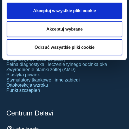
Standardy ochrony małoletnich
Polityka prywatności
Akceptuj wszystkie pliki cookie
Polityka cookies
Monitoring wizyjny zgodny z RODO
Akceptuj wybrane
Usługi
Odrzuć wszystkie pliki cookie
Laserowa korekcja wzroku
Usuwanie zaćmy
Diagnostyka i leczenie jaskry
Pełna diagnostyka i leczenie tylnego odcinka oka
Zwyrodnienie plamki żółtej (AMD)
Plastyka powiek
Stymulatory tkankowe i inne zabiegi
Ortokorekcja wzroku
Punkt szczepień
Centrum Delavi