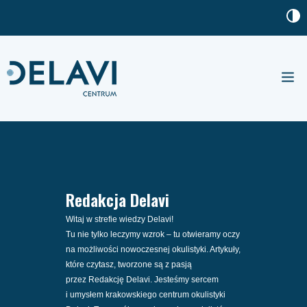
Nasze 
Baza w
Redakcja Delavi
Witaj w strefie wiedzy Delavi!
Tu nie tylko leczymy wzrok – tu otwieramy oczy
na możliwości nowoczesnej okulistyki. Artykuły,
które czytasz, tworzone są z pasją
przez Redakcję Delavi. Jesteśmy sercem
i umysłem krakowskiego centrum okulistyki