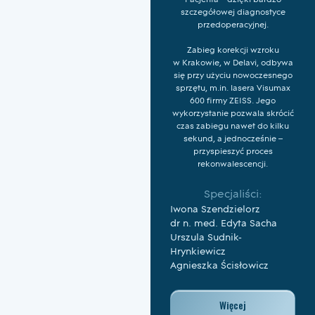
Pacjenta – dzięki bardzo
szczegółowej diagnostyce
przedoperacyjnej.
Zabieg korekcji wzroku
w Krakowie, w Delavi, odbywa
się przy użyciu nowoczesnego
sprzętu, m.in. lasera Visumax
600 firmy ZEISS. Jego
wykorzystanie pozwala skrócić
czas zabiegu nawet do kilku
sekund, a jednocześnie –
przyspieszyć proces
rekonwalescencji.
Specjaliści:
Iwona Szendzielorz
dr n. med. Edyta Sacha
Urszula Sudnik-
Hrynkiewicz
Agnieszka Ścisłowicz
Więcej