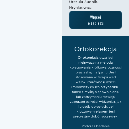
Urszula Sudnik-
Hrynkiewicz
Więcej
o zabiegu
Ortokorekcja
Ortokorekcja
oczu jest
nieinwazyjną metodą
korygowania krótkowzroczności
oraz astygmatyzmu. Jest
stosowana w terapii wad
wzroku zarówno u dzieci
i młodzieży (w ich przypadku –
także z myślą o spowolnieniu
lub zatrzymaniu rozwoju
zaburzeń ostrości widzenia), jak
i u osób dorosłych. Jej
kluczowym etapem jest
precyzyjny dobór soczewek.
Podczas badania