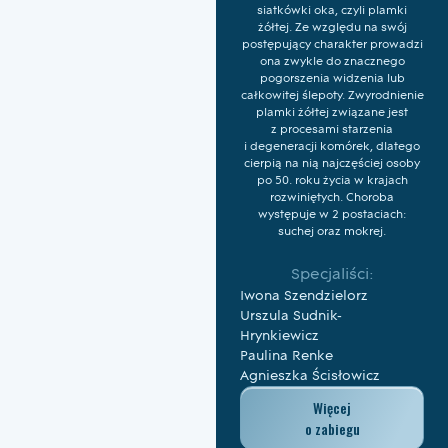
siatkówki oka, czyli plamki
żółtej. Ze względu na swój
postępujący charakter prowadzi
ona zwykle do znacznego
pogorszenia widzenia lub
całkowitej ślepoty. Zwyrodnienie
plamki żółtej związane jest
z procesami starzenia
i degeneracji komórek, dlatego
cierpią na nią najczęściej osoby
po 50. roku życia w krajach
rozwiniętych. Choroba
występuje w 2 postaciach:
suchej oraz mokrej.
Specjaliści:
Iwona Szendzielorz
Urszula Sudnik-
Hrynkiewicz
Paulina Renke
Agnieszka Ścisłowicz
Więcej
o zabiegu