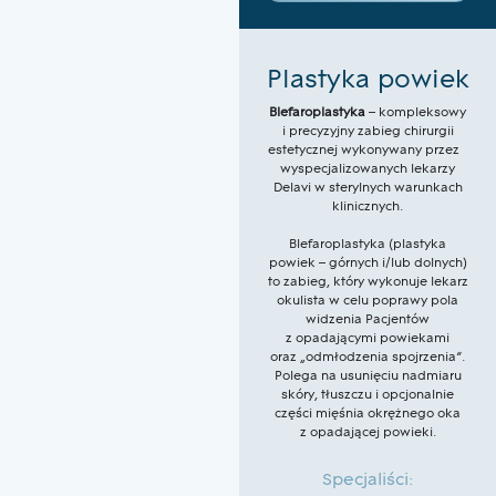
Plastyka powiek
Blefaroplastyka
– kompleksowy
i precyzyjny zabieg chirurgii
estetycznej wykonywany przez
wyspecjalizowanych lekarzy
Delavi w sterylnych warunkach
klinicznych.
Blefaroplastyka (plastyka
powiek – górnych i/lub dolnych)
to zabieg, który wykonuje lekarz
okulista w celu poprawy pola
widzenia Pacjentów
z opadającymi powiekami
oraz „odmłodzenia spojrzenia”.
Polega na usunięciu nadmiaru
skóry, tłuszczu i opcjonalnie
części mięśnia okrężnego oka
z opadającej powieki.
Specjaliści: