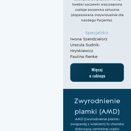
torebki soczewki wszczepiona
zostaje soczewka sztuczna
(dopasowana indywidualnie dla
każdego Pacjenta).
Specjaliści:
Iwona Szendzielorz
Urszula Sudnik-
Hrynkiewicz
Paulina Renke
Więcej
o zabiegu
Zwyrodnienie
plamki (AMD)
AMD (zwyrodnienie plamki
związanej z wiekiem) to choroba
dotyczącą centralnej części