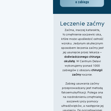
o zabiegu
Leczenie zaćmy
Zaćma, inaczej katarakta,
to zmętnienie soczewki oka,
które może upośledzić ostrość
wzroku. Jedynym skutecznym
sposobem leczenia zaćmy jest
jej usunięcie przez lekarza –
doświadczonego chirurga
okulistę
. W Centrum Delavi
wykonujemy ponad 1000
zabiegów z obszaru
chirurgii
zaćmy
rocznie.
Zabieg usuwania zaćmy
przeprowadzany jest metodą
fakoemulsyfikacji. Polega ona
na rozdrobnieniu zmętniałej
soczewki przy pomocy
ultradźwięków, a następnie jej
usunięciu. Do pozostawionej