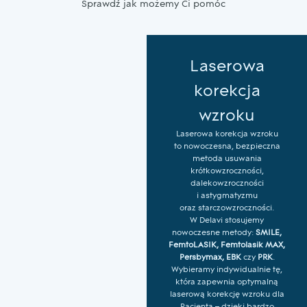
Sprawdź jak możemy Ci pomóc
Laserowa
korekcja
wzroku
Laserowa korekcja wzroku
to nowoczesna, bezpieczna
metoda usuwania
krótkowzroczności,
dalekowzroczności
i astygmatyzmu
oraz starczowzroczności.
W Delavi stosujemy
nowoczesne metody:
SMILE,
FemtoLASIK, Femtolasik MAX,
Persbymax, EBK
czy
PRK
.
Wybieramy indywidualnie tę,
która zapewnia optymalną
laserową korekcję wzroku dla