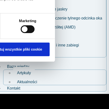
Usuwanie zaćmy
Diagnostyka i leczenie jaskry
Pełna diagnostyka i leczenie tylnego odcinka oka
Marketing
Zwyrodnienie plamki żółtej (AMD)
Plastyka powiek
Stymulatory tkankowe i inne zabiegi
uj wszystkie pliki cookie
Ortokorekcja wzroku
Cennik
Baza wiedzy
Artykuły
Aktualności
Kontakt