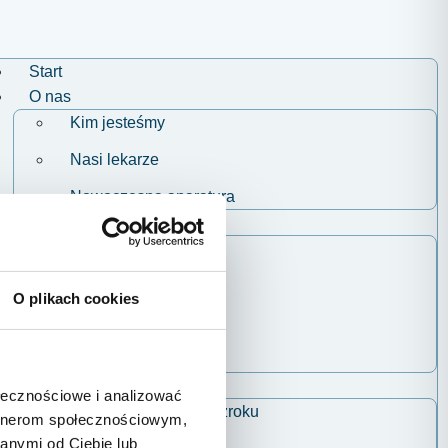
Start
O nas
Kim jesteśmy
Nasi lekarze
Nowoczesna aparatura
Nasze centrum
Klinika okulistyczna
Szpital okulistyczny
O plikach cookies
Salon optyczny
Punkt szczepień
Usługi
ołecznościowe i analizować
Laserowa korekcja wzroku
artnerom społecznościowym,
anymi od Ciebie lub