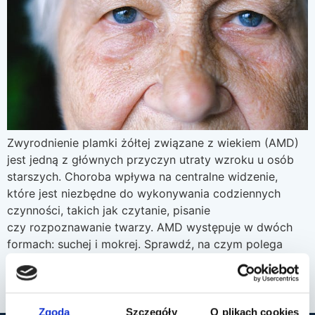
Zwyrodnienie plamki żółtej związane z wiekiem (AMD)
jest jedną z głównych przyczyn utraty wzroku u osób
starszych. Choroba wpływa na centralne widzenie,
które jest niezbędne do wykonywania codziennych
czynności, takich jak czytanie, pisanie
czy rozpoznawanie twarzy. AMD występuje w dwóch
formach: suchej i mokrej. Sprawdź, na czym polega
AMD w postaci suchej i jakie są dostępne metody
leczenia. Czym jest AMD w postaci suchej? Sucha
postać AMD jest […]
Zgoda
Szczegóły
O plikach cookies