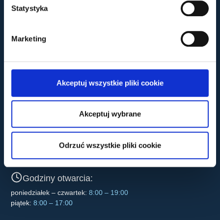
Usuwanie zaćmy
Statystyka
Diagnostyka i leczenie jaskry
Pełna diagnostyka i leczenie tylnego odcinka oka
Zwyrodnienie plamki żółtej (AMD)
Plastyka powiek
Marketing
Stymulatory tkankowe i inne zabiegi
Ortokorekcja wzroku
Punkt szczepień
Akceptuj wszystkie pliki cookie
Centrum Delavi
Akceptuj wybrane
Lokalizacja
ul. H. Sienkiewicza 34
Odrzuć wszystkie pliki cookie
30-033 Kraków
Godziny otwarcia:
poniedziałek – czwartek:
8:00 – 19:00
piątek:
8:00 – 17:00