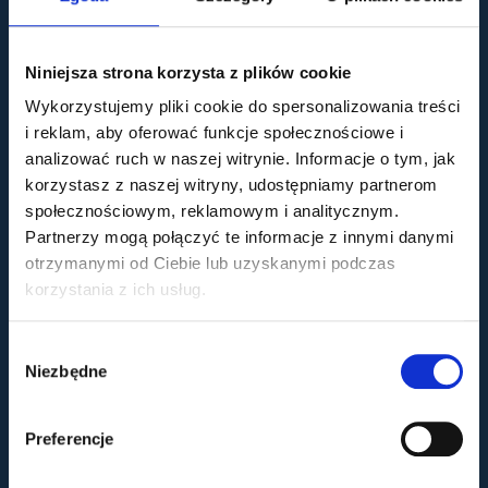
Niniejsza strona korzysta z plików cookie
Wykorzystujemy pliki cookie do spersonalizowania treści
i reklam, aby oferować funkcje społecznościowe i
analizować ruch w naszej witrynie. Informacje o tym, jak
korzystasz z naszej witryny, udostępniamy partnerom
społecznościowym, reklamowym i analitycznym.
Dla pacjenta
Partnerzy mogą połączyć te informacje z innymi danymi
otrzymanymi od Ciebie lub uzyskanymi podczas
Dokumentacja medyczna
korzystania z ich usług.
Standardy ochrony małoletnich
Polityka prywatności
Polityka cookies
Wybór
Monitoring wizyjny zgodny z RODO
Niezbędne
zgody
Usługi
Preferencje
Laserowa korekcja wzroku