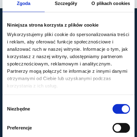
Zgoda
Szczegóły
O plikach cookies
Niniejsza strona korzysta z plików cookie
Wykorzystujemy pliki cookie do spersonalizowania treści
i reklam, aby oferować funkcje społecznościowe i
analizować ruch w naszej witrynie. Informacje o tym, jak
korzystasz z naszej witryny, udostępniamy partnerom
społecznościowym, reklamowym i analitycznym.
Partnerzy mogą połączyć te informacje z innymi danymi
Dla pacjenta
otrzymanymi od Ciebie lub uzyskanymi podczas
korzystania z ich usług.
Dokumentacja medyczna
Standardy ochrony małoletnich
Polityka prywatności
Wybór
Polityka cookies
Niezbędne
zgody
Monitoring wizyjny zgodny z RODO
Preferencje
Usługi