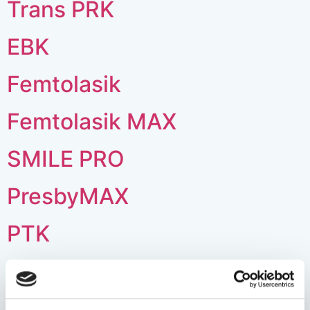
Trans PRK
EBK
Femtolasik
Femtolasik MAX
SMILE PRO
PresbyMAX
PTK
Kontrola I (po korekcji)
Next
→