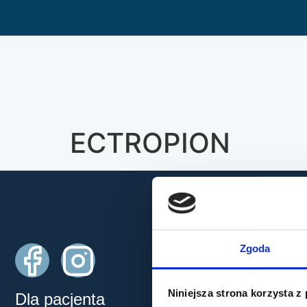
ECTROPION
Usługi
Zgoda
Laserowa kor
Usuwanie za
Diagnostyka i
Niniejsza strona korzysta z
Pełna diagnos
Dla pacjenta
odcinka oka