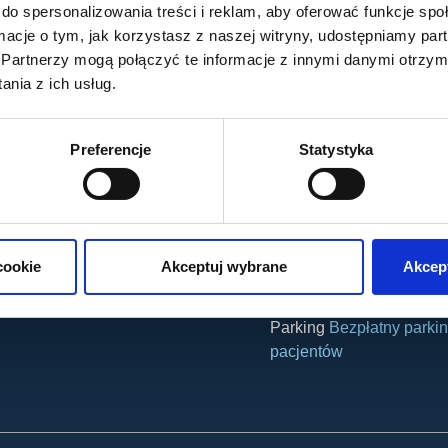
ul. H. Sienkiewicza 34
do spersonalizowania treści i reklam, aby oferować funkcje sp
 plamki żółtej (AMD)
30-033 Kraków
ormacje o tym, jak korzystasz z naszej witryny, udostępniamy p
iek
kankowe i inne zabiegi
Partnerzy mogą połączyć te informacje z innymi danymi otrzym
 wzroku
nia z ich usług.
ień
Godziny otwarcia:
poniedziałek – czwartek
Preferencje
Statystyka
piątek:
8:00 – 17:00
Jak do nas dotrzeć?
cookie
Akceptuj wybrane
Akcept
Autobus
139, 159, 169, 
Tramwaj
4, 8, 13, 14, 24
Parking
Bezpłatny parkin
pacjentów