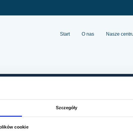
Start
O nas
Nasze centr
Centrum Delavi
Szczegóły
ekcja wzroku
ćmy
 leczenie jaskry
Lokalizacja
 plików cookie
tyka i leczenie tylnego