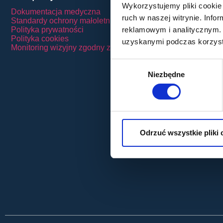
Wykorzystujemy pliki cookie 
Zwyrodnienie
Dokumentacja medyczna
ruch w naszej witrynie. Inf
Plastyka pow
Standardy ochrony małoletnich
Stymulatory t
reklamowym i analitycznym. 
Polityka prywatności
Ortokorekcja
Polityka cookies
uzyskanymi podczas korzysta
Punkt szczep
Monitoring wizyjny zgodny z RODO
Wybór
Niezbędne
zgody
Odrzuć wszystkie pliki 