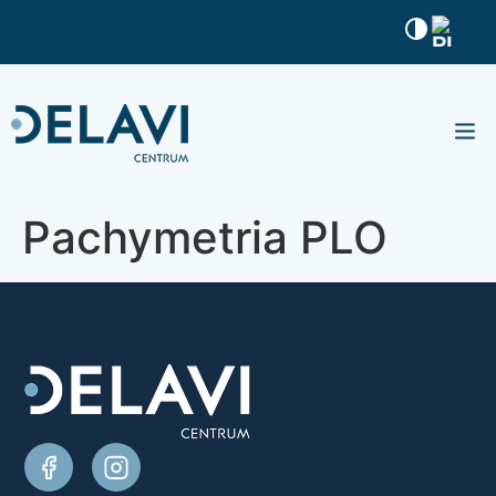
Nasze 
Baza w
Pachymetria PLO