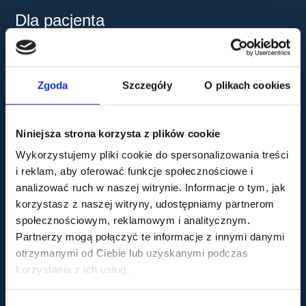
Dla pacjenta
Dokumentacja medyczna
Standardy ochrony małoletnich
Polityka prywatności
Polityka cookies
Zgoda
Szczegóły
O plikach cookies
Monitoring wizyjny zgodny z RODO
Niniejsza strona korzysta z plików cookie
Usługi
Wykorzystujemy pliki cookie do spersonalizowania treści
Laserowa korekcja wzroku
i reklam, aby oferować funkcje społecznościowe i
Usuwanie zaćmy
analizować ruch w naszej witrynie. Informacje o tym, jak
Diagnostyka i leczenie jaskry
Pełna diagnostyka i leczenie tylnego odcinka oka
korzystasz z naszej witryny, udostępniamy partnerom
Zwyrodnienie plamki żółtej (AMD)
społecznościowym, reklamowym i analitycznym.
Plastyka powiek
Partnerzy mogą połączyć te informacje z innymi danymi
Stymulatory tkankowe i inne zabiegi
Ortokorekcja wzroku
otrzymanymi od Ciebie lub uzyskanymi podczas
Punkt szczepień
korzystania z ich usług.