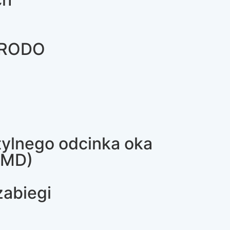
z RODO
 tylnego odcinka oka
AMD)
zabiegi