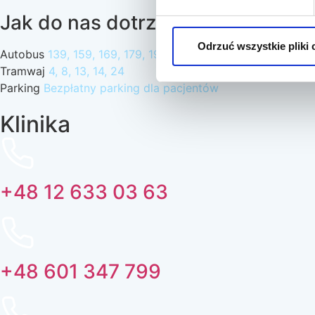
Jak do nas dotrzeć?
Odrzuć wszystkie pliki 
Autobus
139, 159, 169, 179, 192, 199
Tramwaj
4, 8, 13, 14, 24
Parking
Bezpłatny parking dla pacjentów
Klinika
+48 12 633 03 63
+48 601 347 799