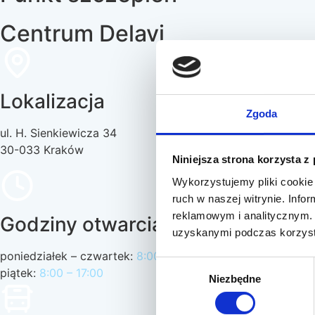
Centrum Delavi
Lokalizacja
Zgoda
ul. H. Sienkiewicza 34
30-033 Kraków
Niniejsza strona korzysta z
Wykorzystujemy pliki cookie 
ruch w naszej witrynie. Inf
reklamowym i analitycznym. 
Godziny otwarcia:
uzyskanymi podczas korzysta
poniedziałek – czwartek:
8:00 – 19:00
Wybór
piątek:
8:00 – 17:00
Niezbędne
zgody