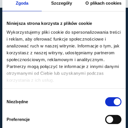
Zgoda
Szczegóły
O plikach cookies
Niniejsza strona korzysta z plików cookie
Wykorzystujemy pliki cookie do spersonalizowania treści
i reklam, aby oferować funkcje społecznościowe i
analizować ruch w naszej witrynie. Informacje o tym, jak
korzystasz z naszej witryny, udostępniamy partnerom
społecznościowym, reklamowym i analitycznym.
Partnerzy mogą połączyć te informacje z innymi danymi
Dla pacjenta
otrzymanymi od Ciebie lub uzyskanymi podczas
korzystania z ich usług.
Dokumentacja medyczna
Standardy ochrony małoletnich
Polityka prywatności
Wybór
Polityka cookies
Niezbędne
zgody
Monitoring wizyjny zgodny z RODO
Preferencje
Usługi