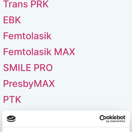
Trans PRK
EBK
Femtolasik
Femtolasik MAX
SMILE PRO
PresbyMAX
PTK
Kontrola I (po korekcji)
Next
→